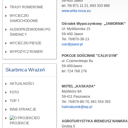
59-400 Jawor
tel: 76/ 871 11 21, 693 333 988
TRASY ROWEROWE
www.willa-nova.eu
WYCIECZKI
SAMOCHODOWE
Ośrodek Wypoczynkowy „JAWORNIK”
Ul. Myśliborska 15
AUDIOPRZEWODNIKI PO
59-400 Jawor
ŚWIDNICY
Tel. 76/870-38-13
WYCIECZKI PIESZE
osir@jawor.pl
WYPOŻYCZ ROWER
POKOJE GOŚCINNE "CALVI GYM"
ul. Czarneckiego 8a
59-400Jawor
Skarbnica Wrażeń
tel: 724 768 276
AKTUALNOŚCI
MOTEL „KASKADA”
Myślibórz 8A
FOTO
59-411 Paszowice
TOP 7
Tel. 76/870-80-70, 661 554 393
halinakumik@wp.pl
INNE ATRAKCJE
O
AGROTURYSTYKA IRENEUSZ NAWARA
PROJEKCIE
Grobla 5