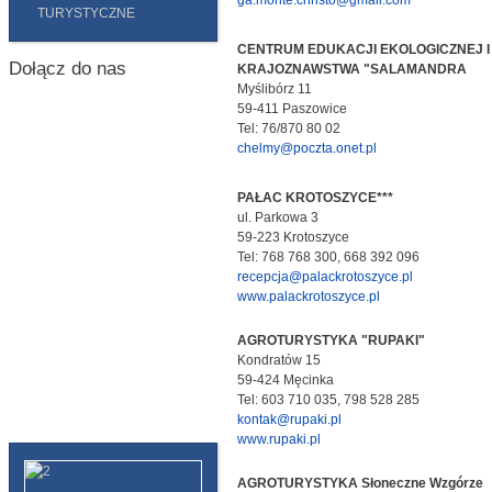
ga.monte.christo@gmail.com
TURYSTYCZNE
CENTRUM EDUKACJI EKOLOGICZNEJ I
Dołącz do nas
KRAJOZNAWSTWA "SALAMANDRA
Myślibórz 11
59-411 Paszowice
Tel: 76/870 80 02
chelmy@poczta.onet.pl
PAŁAC KROTOSZYCE***
ul. Parkowa 3
59-223 Krotoszyce
Tel: 768 768 300, 668 392 096
recepcja@palackrotoszyce.pl
www.palackrotoszyce.pl
AGROTURYSTYKA "RUPAKI"
Kondratów 15
59-424 Męcinka
Tel: 603 710 035, 798 528 285
kontak@rupaki.pl
www.rupaki.pl
AGROTURYSTYKA Słoneczne Wzgórze