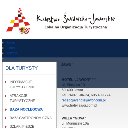
Home
O nas
Historia
Imprezy
Dla turysty
Jawor
DLA TURYSTY
Zabytki
RODO
Kontakt
HOTEL „JAWOR” ***
INFORMACJE
Wypożycz rower
Ul. Staszica 10
TURYSTYCZNE
59-400 Jawor
Tel. 76/871-06-24, 695 409 774
ATRAKCJE
recepcja@hoteljawor.com.pl
TURYSTYCZNE
www.hoteljawor.com.pl
BAZA NOCLEGOWA
BAZA GASTRONOMICZNA
WILLA "NOVA"
ul. Moniuszki 10a
SZLAKI PIESZE