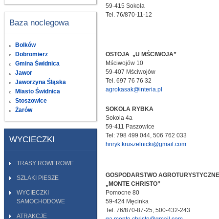
59-415 Sokola
Tel. 76/870-11-12
Baza noclegowa
Bolków
Dobromierz
OSTOJA „U MŚCIWOJA”
Mściwojów 10
Gmina Świdnica
59-407 Mściwojów
Jawor
Tel. 697 76 76 32
Jaworzyna Śląska
agrokasak@interia.pl
Miasto Świdnica
Stoszowice
SOKOLA RYBKA
Żarów
Sokola 4a
59-411 Paszowice
Tel: 798 499 044, 506 762 033
WYCIECZKI
hnryk.kruszelnicki@gmail.com
TRASY ROWEROWE
GOSPODARSTWO AGROTURYSTYCZN
SZLAKI PIESZE
„MONTE CHRISTO”
WYCIECZKI
Pomocne 80
SAMOCHODOWE
59-424 Męcinka
Tel. 76/870-87-25; 500-432-243
ATRAKCJE