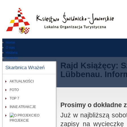
Home
O nas
Historia
Imprezy
Dla turysty
Rajd Książęcy: S
Skarbnica Wrażeń
Zabytki
Lübbenau. Inform
RODO
Kontakt
AKTUALNOŚCI
Wypożycz rower
FOTO
TOP 7
Prosimy o dokładne z
INNE ATRAKCJE
Już w najbliższą sobo
O
PROJEKCIE
zapisy na wycieczkę