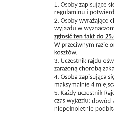
Osoby zapisujące si
regulaminu i potwierd
Osoby wyrażające ch
wyjazdu w wyznaczon
zgłosić ten fakt do 25
W przeciwnym razie o
kosztów.
Uczestnik rajdu ośw
zarażoną chorobą zak
Osoba zapisująca s
maksymalnie 4 miejsc
Każdy uczestnik Raj
czas wyjazdu:
dowód z
niepełnoletnie podbit