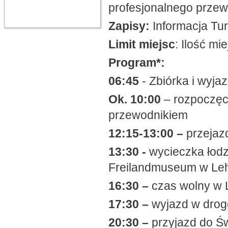
profesjonalnego przew
Zapisy:
Informacja Tur
Limit miejsc
: Ilość m
Program*:
06:45
- Zbiórka i wyja
Ok. 10:00
– rozpoczęci
przewodnikiem
12:15-13:00 –
przejaz
13:30 -
wycieczka łodz
Freilandmuseum w Leh
16:30 –
czas wolny w
17:30 –
wyjazd w drog
20:30 –
przyjazd do Ś