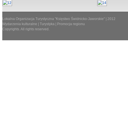
Lokalna Organizacja Turystyczna "Księstwo Świdnicko-Jaworskie" | 2012
Wydarzenia kulturalne | Turystyka | Promocja regionu
Copyrights. All rights reserved.