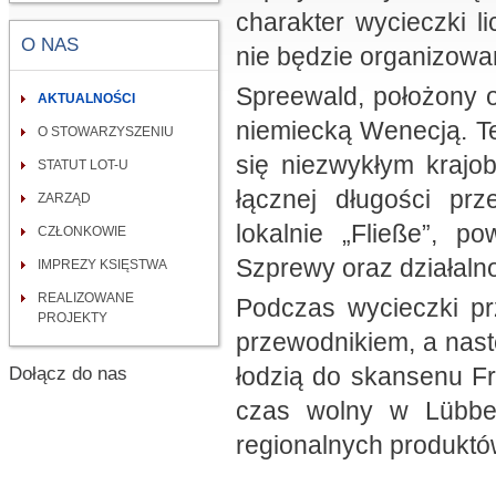
charakter wycieczki l
O NAS
nie będzie organizowa
Spreewald, położony o
AKTUALNOŚCI
niemiecką Wenecją. T
O STOWARZYSZENIU
się niezwykłym krajo
STATUT LOT-U
łącznej długości prz
ZARZĄD
lokalnie „Fließe”, p
CZŁONKOWIE
Szprewy oraz działaln
IMPREZY KSIĘSTWA
REALIZOWANE
Podczas wycieczki pr
PROJEKTY
przewodnikiem, a nast
łodzią do skansenu F
Dołącz do nas
czas wolny w Lübbe
regionalnych produktó