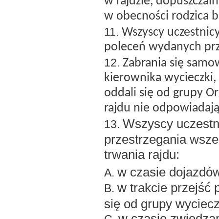
w rajdzie, dopuszczaln
w obecności rodzica 
Wszyscy uczestnicy
poleceń wydanych prze
Zabrania się samo
kierownika wycieczki
oddali się od grupy O
rajdu nie odpowiadaj
Wszyscy uczestn
przestrzegania wsze
trwania rajdu:
w czasie dojazdó
w trakcie przejść 
się od grupy wyciec
w czasie zwiedzan